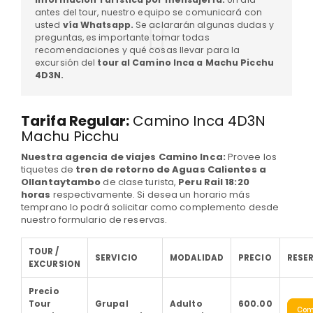
antes del tour, nuestro equipo se comunicará con
usted
vía Whatsapp.
Se aclararán algunas dudas y
preguntas, es importante tomar todas
recomendaciones y qué cosas llevar para la
excursión del
tour al Camino Inca a Machu Picchu
4D3N.
Tarifa Regular:
Camino Inca 4D3N
Machu Picchu
Nuestra agencia de viajes Camino Inca:
Provee los
tiquetes de
tren de retorno de Aguas Calientes a
Ollantaytambo
de clase turista,
Peru Rail 18:20
horas
respectivamente. Si desea un horario más
temprano lo podrá solicitar como complemento desde
nuestro formulario de reservas.
TOUR /
SERVICIO
MODALIDAD
PRECIO
RESE
EXCURSION
Precio
Tour
Grupal
Adulto
600.00
Com