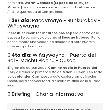
caminata,
Warmiwañusca (El paso de la Mujer
Muerta)
para conocer desde la cima todo el paisaje
Andino que rodea al Camino Inca.
3er día:
Pacaymayo - Runkurakay -
Wiñaywayna
Increíbles recintos incaicos nos espera
dentro de la
espesa Selva, conocida como el
Bosque Nuboso.
Por la
noche tendrá una velada de despedida para nuestro
gran equipo humano.
4to día:
Wiñaywayna - Puerta del
Sol - Machu Picchu - Cusco
¡El gran día de sus vidas!
Camino hacia la Puerta del
Sol
y así tener la primera vista de
Machu Picchu en todo
su esplendor
. Con nuestro guía exploraremos Machu
Picchu para conocer toda la historia mística de la ciudad
inca.
Briefing - Charla Informativa:
Información Turística por mensajería:
Un día