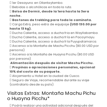
1er Desayuno en Ollantaytambo.
Bebidas o alcohólicas en toda la ruta.
Bolsa de Dormir, desde la 1era hasta la 3era
noche.
Bastones de trekking para toda la caminata.
Carga Extra, peso extra de equipaje
(USD 130.00 por
hasta 13 kg).
Ducha Caliente, acceso a ducha fria en Wayllabamba .
Ducha Caliente, acceso a ducha fría en Pacaymayu.
Ducha Caliente, acceso a ducha fría Puyupatamarca.
Ascenso a la Montaña de Machu Picchu (80.00 USD por
persona).
Ascenso a la Montaña de Huayna Picchu (80.00 USD
por persona).
Alimentación después de visitar Machu Picchu.
Propinas o apreciaciones personales, opcional
10% del costo de su paquete.
Alojamiento u Hotel en la ciudad de Cusco.
Seguro de Viaje, recomendable durante su viaje
(contratarlo desde su país).
Visitas Extras: Montaña Machu Pichu
o Huayna Picchu*
Podrá realizar una actividad adicional después del