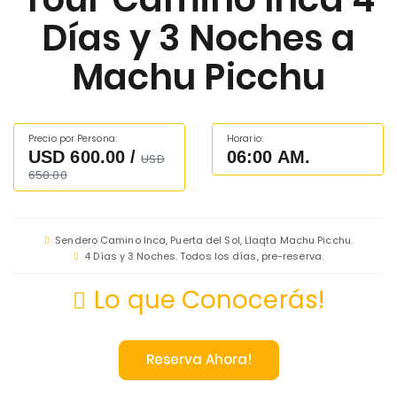
Días y 3 Noches a
Machu Picchu
Precio por Persona:
Horario:
USD 600.00 /
06:00 AM.
USD
650.00
Sendero Camino Inca, Puerta del Sol, Llaqta Machu Picchu.
4 Días y 3 Noches. Todos los días, pre-reserva.
Lo que Conocerás!
Reserva Ahora!