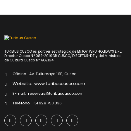
TURIBUS CUSCO es partner estratégico de ENJOY PERU HOLIDAYS EIRL,
Dircetur Cusco N° 082-2019GR CUSCO/DIRCETUR-DT y del Ministerio
de Cultura Cusco N° AG2164.
Oficina:
Av. Tullumayo 111B, Cusco
Website:
www.turibuscusco.com
E-mail:
reservas@turibuscusco.com
Teléfono
+51 928 750 336