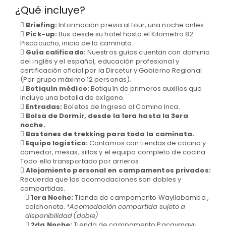
¿Qué incluye?
Briefing:
Información previa al tour, una noche antes.
Pick-up:
Bus desde su hotel hasta el Kilometro 82
Piscacucho, inicio de la caminata.
Guía calificado:
Nuestros guías cuentan con dominio
del inglés y el español, educación profesional y
certificación oficial por la Dircetur y Gobierno Regional
(Por grupo máximo 12 personas).
Botiquín médico:
Botiquín de primeros auxilios que
incluye una botella de oxígeno.
Entradas:
Boletos de Ingreso al Camino Inca.
Bolsa de Dormir, desde la 1era hasta la 3era
noche.
Bastones de trekking para toda la caminata.
Equipo logístico:
Contamos con tiendas de cocina y
comedor, mesas, sillas y el equipo completo de cocina.
Todo ello transportado por arrieros.
Alojamiento personal en campamentos privados:
Recuerda que las acomodaciones son dobles y
compartidas.
1era Noche:
Tienda de campamento Wayllabamba ,
colchoneta.
*Acomodación compartida sujeto a
disponibilidad (doble)
2da Noche:
Tienda de campamento Pacaymayu ,