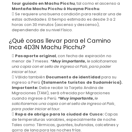
tour guiado en Machu Picchu
, tal como el ascenso a
Montaña Machu Picchu ó Huayna Picchu
.
Se requiere una buena condición para realizar una de
estas actividades. El tiempo estimado es desde 3 a 2
horas con 30 minutos (ascenso y descenso),
dependiendo de su nivel físico.
¿Qué cosas llevar para el Camino
Inca 4D3N Machu Picchu?
Pasaporte original
, con fecha de expiración no
menor de 7 meses.
*Muy importante,
le solicitaremos
una copia con el sello de ingreso al País, para poder
iniciar el tour.
Válido también
Documento de identidad
para su
ingreso a Perú
(Solamente turistas de Sudamérica).
Importante:
Debe recibir la Tarjeta Andina de
Migraciones (TAM), será ofrecida por Migraciones
cuando ingrese a Perú.
*Muy importante,
le
solicitaremos una copia con el sello de ingreso al País,
para poder iniciar el tour.
Ropa de abrigo para la ciudad de Cusco:
Capas
de temperaturas variables, especialmente de noche.
Tales como: Térmicas, guantes, bufandas, calcetines y
gorra de lana para las noches frías.