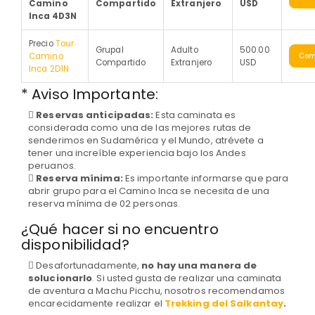
Camino
Compartido
Extranjero
USD
Inca 4D3N
Precio
Tour
Grupal
Adulto
500.00
Camino
Com
Compartido
Extranjero
USD
Inca 2D1N
* Aviso Importante:
Reservas anticipadas:
Esta caminata es
considerada como una de las mejores rutas de
senderimos en Sudamérica y el Mundo, atrévete a
tener una increíble experiencia bajo los Andes
peruanos.
Reserva mínima:
Es importante informarse que para
abrir grupo para el Camino Inca se necesita de una
reserva mínima de 02 personas.
¿Qué hacer si no encuentro
disponibilidad?
Desafortunadamente,
no hay una manera de
solucionarlo
. Si usted gusta de realizar una caminata
de aventura a Machu Picchu, nosotros recomendamos
encarecidamente realizar el
Trekking del Salkantay
.