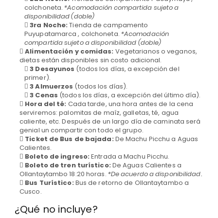
colchoneta.
*Acomodación compartida sujeto a
disponibilidad (doble)
3ra Noche:
Tienda de campamento
Puyupatamarca , colchoneta.
*Acomodación
compartida sujeto a disponibilidad (doble)
Alimentación y comidas:
Vegetarianos o veganos,
dietas están disponibles sin costo adicional.
3 Desayunos
(todos los días, a excepción del
primer).
3 Almuerzos
(todos los días).
3 Cenas
(todos los días, a excepción del último día).
Hora del té:
Cada tarde, una hora antes de la cena
serviremos: palomitas de maíz, galletas, té, agua
caliente, etc. Después de un largo día de caminata será
genial un compartir con todo el grupo.
Ticket de Bus de bajada:
De Machu Picchu a Aguas
Calientes.
Boleto de ingreso:
Entrada a Machu Picchu.
Boleto de tren turístico:
De Aguas Calientes a
Ollantaytambo 18:20 horas.
*De acuerdo a disponibilidad.
Bus Turístico:
Bus de retorno de Ollantaytambo a
Cusco.
¿Qué no incluye?