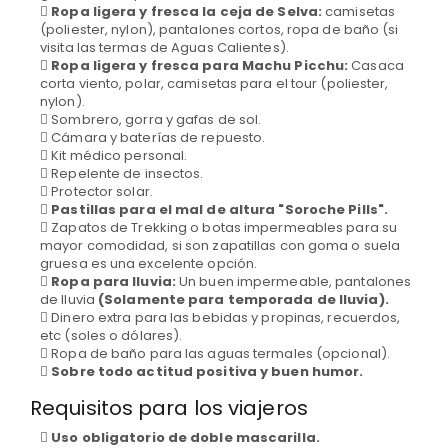
Ropa ligera y fresca la ceja de Selva:
camisetas
(poliester, nylon), pantalones cortos, ropa de baño (si
visita las termas de Aguas Calientes).
Ropa ligera y fresca para Machu Picchu:
Casaca
corta viento, polar, camisetas para el tour (poliester,
nylon).
Sombrero, gorra y gafas de sol.
Cámara y baterías de repuesto.
Kit médico personal.
Repelente de insectos.
Protector solar.
Pastillas para el mal de altura "Soroche Pills".
Zapatos de Trekking o botas impermeables para su
mayor comodidad, si son zapatillas con goma o suela
gruesa es una excelente opción.
Ropa para lluvia:
Un buen impermeable, pantalones
de lluvia
(Solamente para temporada de lluvia).
Dinero extra para las bebidas y propinas, recuerdos,
etc (soles o dólares).
Ropa de baño para las aguas termales (opcional).
Sobre todo actitud positiva y buen humor.
Requisitos para los viajeros
Uso obligatorio de doble mascarilla.