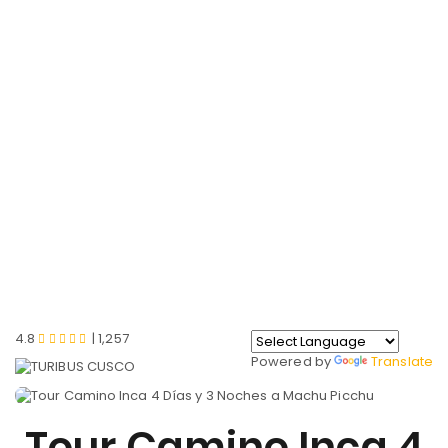
EN
CAMINO INCA 4D3N
Machu
Camino
Home
Picchu
Inca
4.8
| 1,257
Powered by
Translate
Tour Camino Inca 4