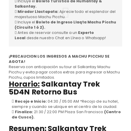
Incluye el
Boleto Turístico de Humantay &
Salkantay.
Mirador Llactapata:
Aprecie todo el esplendor del
majestuoso Machu Picchu.
Incluye el
Boleto de Ingreso Llaqta Machu Picchu
(Circuito 1 ó 2).
Antes de reservar consulte a un
Experto
Local
desde nuestro Chat en Línea o Whatsapp!
¡PRECAUCION LOS INGRESOS A MACHU PICCHU SE
AGOTA!
Reserva con anticipación su tour al Salkantay Machu
Picchu y evita pagar costos extras para ingresar a Machu
Picchu, cupos limitados.
Horario:
Salkantay Trek
5D4N Retorno Bus
Recojo e Inicio:
04:30 / 05:00 AM *Recojo de su hotel,
siempre y cuando se ubique en el centro de la ciudad.
Finaliza:
21:30 / 22:00 PM Plaza San Francisco
(Centro
de Cusco).
Resumen:
Salkantay Trek