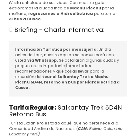
¡Visita anhelada de sus vidas! Con nuestro guía
exploramos la ciudad inca de
Machu Picchu
por la
mañana,
regresamos a Hidroeléctrica
para tomar
el
bus a Cusco
.
Briefing - Charla Informativa:
Información Turística por mensajería:
Un día
antes del tour, nuestro equipo se comunicará con
usted
vía Whatsapp.
Se aclararán algunas dudas y
preguntas, es importante tomar todas
recomendaciones y qué cosas llevar para la
excursión del
tour al Salkantay Trek a Machu
Picchu 5D4N, retorno en bus por Hidroeléctrica a
Cusco.
Tarifa Regular:
Salkantay Trek 5D4N
Retorno Bus
Turísta Extranjero es todo aquél que no pertenece a la
Comunidad Andina de Naciones.
(
CAN:
Bolivia, Colombia,
Ecuador y Perú)