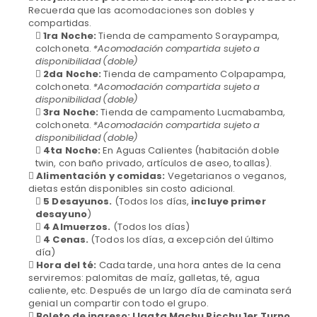
Recuerda que las acomodaciones son dobles y
compartidas.
1ra Noche:
Tienda de campamento Soraypampa,
colchoneta.
*Acomodación compartida sujeto a
disponibilidad (doble)
2da Noche:
Tienda de campamento Colpapampa,
colchoneta.
*Acomodación compartida sujeto a
disponibilidad (doble)
3ra Noche:
Tienda de campamento Lucmabamba,
colchoneta.
*Acomodación compartida sujeto a
disponibilidad (doble)
4ta Noche:
En Aguas Calientes (habitación doble
twin, con baño privado, artículos de aseo, toallas).
Alimentación y comidas:
Vegetarianos o veganos,
dietas están disponibles sin costo adicional.
5 Desayunos.
(Todos los días,
incluye primer
desayuno
)
4 Almuerzos.
(Todos los días)
4 Cenas.
(Todos los días, a excepción del último
día)
Hora del té:
Cada tarde, una hora antes de la cena
serviremos: palomitas de maíz, galletas, té, agua
caliente, etc. Después de un largo día de caminata será
genial un compartir con todo el grupo.
Boleto de ingreso: Llaqta Machu Picchu 1er Turno.