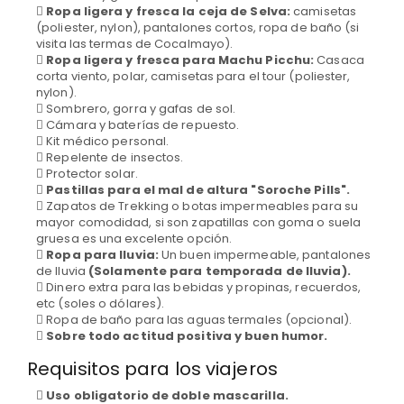
Ropa ligera y fresca la ceja de Selva:
camisetas
(poliester, nylon), pantalones cortos, ropa de baño (si
visita las termas de Cocalmayo).
Ropa ligera y fresca para Machu Picchu:
Casaca
corta viento, polar, camisetas para el tour (poliester,
nylon).
Sombrero, gorra y gafas de sol.
Cámara y baterías de repuesto.
Kit médico personal.
Repelente de insectos.
Protector solar.
Pastillas para el mal de altura "Soroche Pills".
Zapatos de Trekking o botas impermeables para su
mayor comodidad, si son zapatillas con goma o suela
gruesa es una excelente opción.
Ropa para lluvia:
Un buen impermeable, pantalones
de lluvia
(Solamente para temporada de lluvia).
Dinero extra para las bebidas y propinas, recuerdos,
etc (soles o dólares).
Ropa de baño para las aguas termales (opcional).
Sobre todo actitud positiva y buen humor.
Requisitos para los viajeros
Uso obligatorio de doble mascarilla.