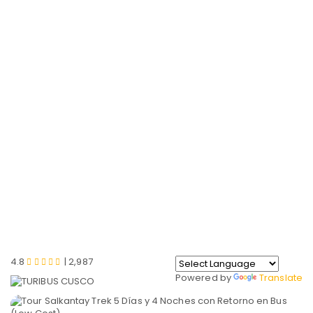
EN
SALKANTAY 5D4N
RETORNO BUS
Machu
Salkantay
Home
Picchu
Tours
4.8
| 2,987
Powered by
Translate