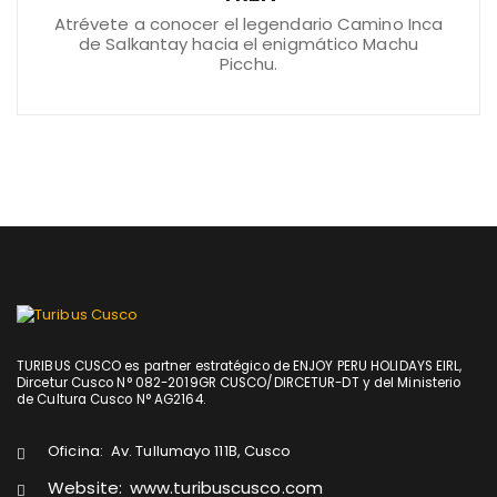
Atrévete a conocer el legendario Camino Inca
de Salkantay hacia el enigmático Machu
Picchu.
TURIBUS CUSCO es partner estratégico de ENJOY PERU HOLIDAYS EIRL,
Dircetur Cusco N° 082-2019GR CUSCO/DIRCETUR-DT y del Ministerio
de Cultura Cusco N° AG2164.
Oficina:
Av. Tullumayo 111B, Cusco
Website:
www.turibuscusco.com