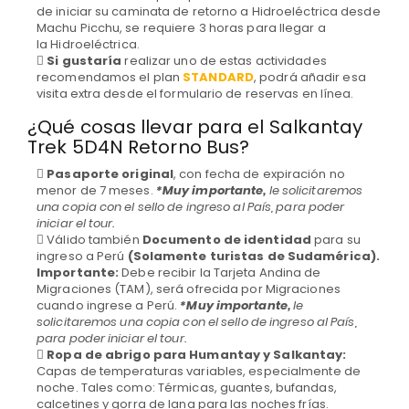
de iniciar su caminata de retorno a Hidroeléctrica desde
Machu Picchu, se requiere 3 horas para llegar a
la Hidroeléctrica.
Si gustaría
realizar uno de estas actividades
recomendamos el plan
STANDARD
, podrá añadir esa
visita extra desde el formulario de reservas en línea.
¿Qué cosas llevar para el Salkantay
Trek 5D4N Retorno Bus?
Pasaporte original
, con fecha de expiración no
menor de 7 meses.
*Muy importante,
le solicitaremos
una copia con el sello de ingreso al País, para poder
iniciar el tour.
Válido también
Documento de identidad
para su
ingreso a Perú
(Solamente turistas de Sudamérica).
Importante:
Debe recibir la Tarjeta Andina de
Migraciones (TAM), será ofrecida por Migraciones
cuando ingrese a Perú.
*Muy importante,
le
solicitaremos una copia con el sello de ingreso al País,
para poder iniciar el tour.
Ropa de abrigo para Humantay y Salkantay:
Capas de temperaturas variables, especialmente de
noche. Tales como: Térmicas, guantes, bufandas,
calcetines y gorra de lana para las noches frías.