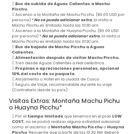
Bus de subida de Aguas Calientes a Machu
Picchu.
Ascenso a la Montaña de Machu Picchu. (80.00 USD por
persona)
*
No se puede adicionar extra
, la visita a
Machu Picchu es limitada hasta las 10:30 am.
Ascenso a la Montaña de Huayna Picchu. (80.00 USD
por persona)
*
No se puede adicionar extra
, la visita a
Machu Picchu es limitada hasta las 10:30 am.
Bus de bajada de Machu Picchu a Aguas
Calientes.
Alimentación después de visitar Machu Picchu.
Tren desde Aguas Calientes a Hidroeléctrica.
Propinas o apreciaciones personales, opcional
10% del costo de su paquete.
Alojamiento u Hotel en la ciudad de Cusco.
Seguro de Viaje, recomendable durante su viaje.
(Contratarlo desde su país)
Visitas Extras: Montaña Machu Pichu
o Huayna Picchu*
Por el
tiempo limitado
que tenemos en el plan
LOW
COST
, no se podrá realizar alguna actividad adicional
como el ascenso a
Montaña Machu Picchu
o
Huayna
Picchu
. Recuerde que a partir de las 10:30 AM deberá