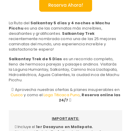
Reserva Ahora!
La Ruta del
Salkantay 5 días y 4 noches a Machu
Picchu
es una de las caminatas más increíbles,
desafiantes y gratificantes.
Salkantay Trek
recientemente nombrada como una de las 25 mejores
caminatas del mundo, una experiencia increíble y
satisfactoria te espera!
Salkantay Trek de 5 Días
es un recorrido completo,
lleno de hermosos parejas y paisajes andinos. Visitarás
la Laguna Humantay, Salkantay, Camino Inca Llactapata,
Hidroeléctrica, Aguas Calientes, la ciudad inca de Machu
Picchu.
Aprovecha nuestras ofertas & planes insuperables en
Cusco
y como el
Lago Titicaca Puno
,
Reserva online las
24/7
IMPORTANTE:
Incluye el
1er Desayuno en Mollepata.