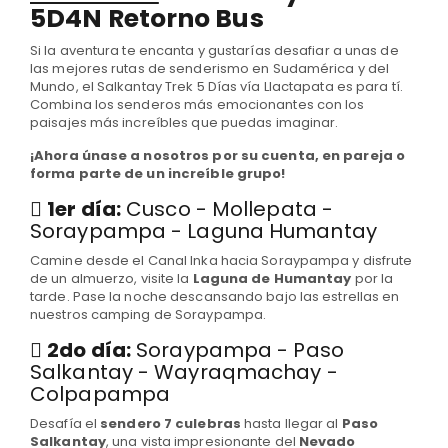
5D4N Retorno Bus
Si la aventura te encanta y gustarías desafiar a unas de
las mejores rutas de senderismo en Sudamérica y del
Mundo, el Salkantay Trek 5 Días vía Llactapata es para tí.
Combina los senderos más emocionantes con los
paisajes más increíbles que puedas imaginar.
¡Ahora únase a nosotros por su cuenta, en pareja o
forma parte de un increíble grupo!
1er día:
Cusco - Mollepata -
Soraypampa - Laguna Humantay
Camine desde el Canal Inka hacia Soraypampa y disfrute
de un almuerzo, visite la
Laguna de Humantay
por la
tarde. Pase la noche descansando bajo las estrellas en
nuestros camping de Soraypampa.
2do día:
Soraypampa - Paso
Salkantay - Wayraqmachay -
Colpapampa
Desafía el
sendero 7 culebras
hasta llegar al
Paso
Salkantay
, una vista impresionante del
Nevado