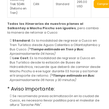
295.00
Trek 5D4N
CAN
Standard
Comprar
USD
(Retorno en
Tren)
Todos los itinerarios de nuestros planes al
Salkantay a Machu Picchu son iguales
, pero cambia
la manera de retornar a Cusco:
Standard:
Es la modalidad de regresar a Cusco en
Tren Turístico desde Aguas Calientes a Ollantaytambo y
Bus Cusco.
(
*Tiempo estimado en Tren y Bus:
Aproximadamente 04 horas)
Low Cost:
Es la modalidad de regresar a Cusco en
Bus Turístico desde la estación de Buses de
Hidroeléctrica, recuerde que deberá de caminar desde
Machu Picchu a ese lugar durante 03 horas y así tomar
el transporte de retorno.
(
*Tiempo estimado en Bus:
Aproximadamente 06 horas y 30 minutos)
* Aviso Importante:
Se recomienda previa aclimatización en la ciudad de
Cusco, es necesario llevar pastillas para el malestar de
altura
"Soroche Pills"
.