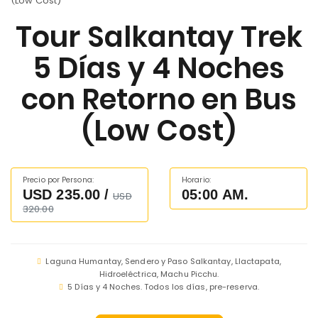
Tour Salkantay Trek
5 Días y 4 Noches
con Retorno en Bus
(Low Cost)
Precio por Persona:
Horario:
USD 235.00 /
05:00 AM.
USD
320.00
Laguna Humantay, Sendero y Paso Salkantay, Llactapata,
Hidroeléctrica, Machu Picchu.
5 Días y 4 Noches. Todos los días, pre-reserva.