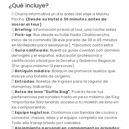
¿Qué incluye?
Charla informativa un día antes del viaje a Machu
Picchu.
(Desde su Hotel ó 30 minutos antes de
iniciar el tour)
Briefing:
Información previa al tour, una noche antes.
Pick-up:
Bus desde su hotel hasta Challacancha,
inicio de la caminata (Breve parada de 30 a 45 minutos
en Mollepata para desayunar).
*Opcional, costo extra
Guía calificado:
Nuestros guías cuentan con dominio
del inglés y el español, educación profesional y
certificación oficial por la Dircetur y Gobierno Regional
(Por grupo máximo 12 personas).
Botiquín médico:
Botiquín de primeros auxilios que
incluye una botella de oxígeno.
Entradas:
Boletos de Ingreso para la Laguna de
Humantay, Salkantay.
Bolsa de lona "Duffle Bag":
Podrás llevar tus
pertenencias personales hasta un peso máximo de 5 kg.
*Importante: Solo tendrás acceso a tu maletín de lona en
los campamentos.
Equipo logístico:
Contamos con tiendas de cocina y
comedor, mesas, sillas y el equipo completo de cocina.
Todo ello transportado por caballos.
Alojamiento personal en campamentos privados: