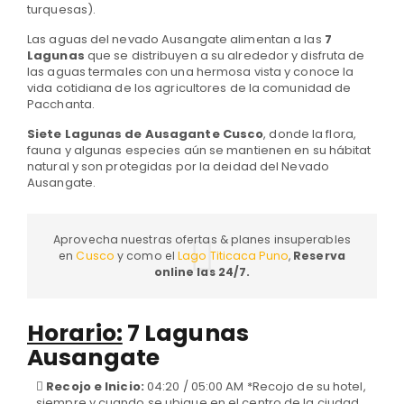
turquesas).
Las aguas del nevado Ausangate alimentan a las
7
Lagunas
que se distribuyen a su alrededor y disfruta de
las aguas termales con una hermosa vista y conoce la
vida cotidiana de los agricultores de la comunidad de
Pacchanta.
Siete Lagunas de Ausagante Cusco
, donde la flora,
fauna y algunas especies aún se mantienen en su hábitat
natural y son protegidas por la deidad del Nevado
Ausangate.
Aprovecha nuestras ofertas & planes insuperables
en
Cusco
y como el
Lago Titicaca Puno
,
Reserva
online las 24/7.
Horario:
7 Lagunas
Ausangate
Recojo e Inicio:
04:20 / 05:00 AM *Recojo de su hotel,
siempre y cuando se ubique en el centro de la ciudad.