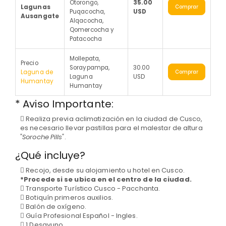
Otorongo,
35.00
Lagunas
Comprar
Puqacocha,
USD
Ausangate
Alqacocha,
Qomercocha y
Patacocha
Mollepata,
Precio
Soraypampa,
30.00
Laguna de
Comprar
Laguna
USD
Humantay
Humantay
* Aviso Importante:
Realiza previa aclimatización en la ciudad de Cusco,
es necesario llevar pastillas para el malestar de altura
"Soroche Pills"
.
¿Qué incluye?
Recojo, desde su alojamiento u hotel en Cusco.
*Procede si se ubica en el centro de la ciudad.
Transporte Turístico Cusco - Pacchanta.
Botiquín primeros auxilios.
Balón de oxígeno.
Guía Profesional Español - Ingles.
1 Desayuno.