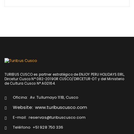
TURIBUS CUSCO es partner estratégico de ENJOY PERU HOLIDAYS EIRL,
Dircetur Cusco N° 082-2019GR CUSCO/DIRCETUR-DT y del Ministerio
de Cultura Cusco N° AG2164.
Oficina:
Av. Tullumayo 111B, Cusco
Website:
www.turibuscusco.com
E-mail:
reservas@turibuscusco.com
Teléfono
+51 928 750 336