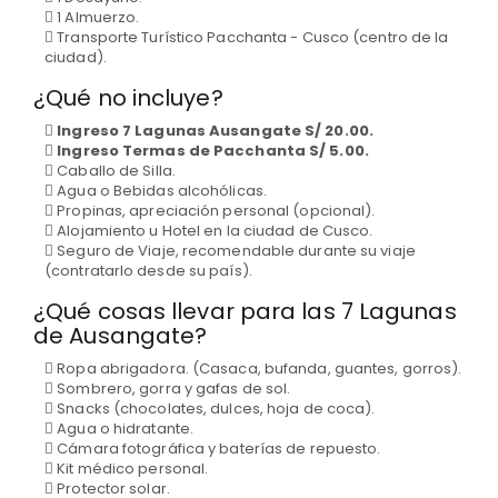
1 Almuerzo.
Transporte Turístico Pacchanta - Cusco (centro de la
ciudad).
¿Qué no incluye?
Ingreso 7 Lagunas Ausangate S/ 20.00.
Ingreso Termas de Pacchanta S/ 5.00.
Caballo de Silla.
Agua o Bebidas alcohólicas.
Propinas, apreciación personal (opcional).
Alojamiento u Hotel en la ciudad de Cusco.
Seguro de Viaje, recomendable durante su viaje
(contratarlo desde su país).
¿Qué cosas llevar para las 7 Lagunas
de Ausangate?
Ropa abrigadora. (Casaca, bufanda, guantes, gorros).
Sombrero, gorra y gafas de sol.
Snacks (chocolates, dulces, hoja de coca).
Agua o hidratante.
Cámara fotográfica y baterías de repuesto.
Kit médico personal.
Protector solar.