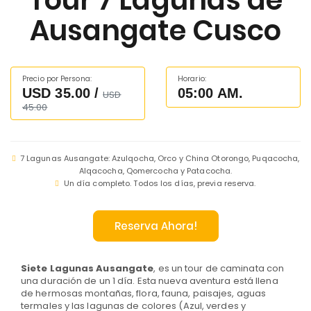
Tour 7 Lagunas de
Ausangate Cusco
Precio por Persona:
Horario:
USD 35.00 /
05:00 AM.
USD
45.00
7 Lagunas Ausangate: Azulqocha, Orco y China Otorongo, Puqacocha,
Alqacocha, Qomercocha y Patacocha.
Un día completo. Todos los días, previa reserva.
Reserva Ahora!
Siete Lagunas Ausangate
, es un tour de caminata con
una duración de un 1 día. Esta nueva aventura está llena
de hermosas montañas, flora, fauna, paisajes, aguas
termales y las lagunas de colores (Azul, verdes y