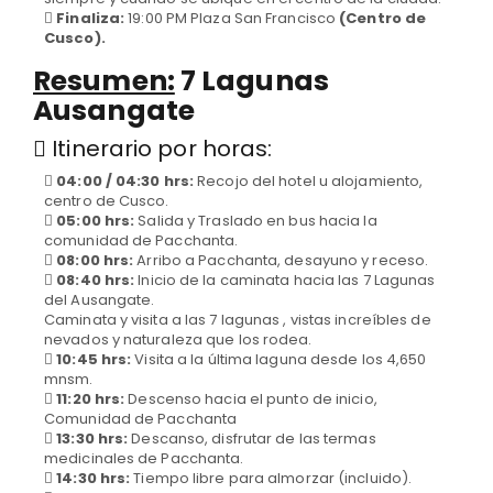
Finaliza:
19:00 PM Plaza San Francisco
(Centro de
Cusco).
Resumen:
7 Lagunas
Ausangate
Itinerario por horas:
04:00 / 04:30 hrs:
Recojo del hotel u alojamiento,
centro de Cusco.
05:00 hrs:
Salida y Traslado en bus hacia la
comunidad de Pacchanta.
08:00 hrs:
Arribo a Pacchanta, desayuno y receso.
08:40 hrs:
Inicio de la caminata hacia las 7 Lagunas
del Ausangate.
Caminata y visita a las 7 lagunas , vistas increíbles de
nevados y naturaleza que los rodea.
10:45 hrs:
Visita a la última laguna desde los 4,650
mnsm.
11:20 hrs:
Descenso hacia el punto de inicio,
Comunidad de Pacchanta
13:30 hrs:
Descanso, disfrutar de las termas
medicinales de Pacchanta.
14:30 hrs:
Tiempo libre para almorzar (incluido).