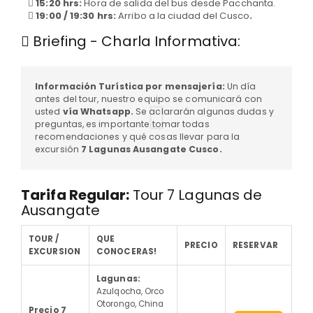
15:20 hrs:
Hora de salida del bus desde Pacchanta.
19:00 / 19:30 hrs:
Arribo a la ciudad del Cusco
.
Briefing - Charla Informativa:
Información Turística por mensajería:
Un día
antes del tour, nuestro equipo se comunicará con
usted
vía Whatsapp.
Se aclararán algunas dudas y
preguntas, es importante tomar todas
recomendaciones y qué cosas llevar para la
excursión
7 Lagunas Ausangate Cusco.
Tarifa Regular:
Tour 7 Lagunas de
Ausangate
TOUR /
QUE
PRECIO
RESERVAR
EXCURSION
CONOCERAS!
Lagunas:
Azulqocha, Orco
Otorongo, China
Precio 7