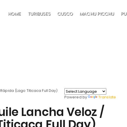
HOME
TURIBUSES
CUSCO
MACHU PICCHU
PU
TITICACA FULL DAY
Home
Puno
Tour Tradicional
Powered by
Translate
uile Lancha Veloz /
iticaca Full Day)