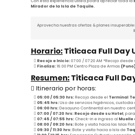
Con esta experiencia usted podrá apreciar toda la
Mirador de la Isla de Taquile.
Aprovecha nuestras ofertas & planes insuperable
Horario:
Titicaca Full Day 
Recojo e Inicio:
07:00 / 07:20 AM *Recojo desde s
Finaliza:
16:00 PM Centro Plaza de Armas
(Puno)
Resumen:
Titicaca Full Da
Itinerario por horas:
05:00 / 05:30 hrs:
Recojo desde el
Terminal Te
05:45 hrs:
Uso de servicios higiénicos, custod
06:00 hrs:
Desayuno Continental en nuestro cen
07:00 / 07:20 hrs:
Recojo desde su Hotel
, para
07:45 / 07:55 hrs:
Check-in e ingreso al
Muelle 
08:00 / 09:20 hrs:
Bote y visita hacia las Islas Flo
09:30 / 11:30 hrs:
Bote y visita hacia a Isla de
Taq