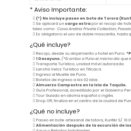
* Aviso Importante:
(*) No incluye paseo en bote de Torora (Kunt
Se aplicará un
cargo extra
por el recojo de hot
tales como :
Casa Andina Private Collection, Posada 
Es obligatorio el uso de doble mascarilla, hast
¿Qué incluye?
Recojo, desde su alojamiento u hotel en Puno.
*P
1 Desayuno.
(*Si arriba a Puno el mismo día que in
Transporte Turístico, unidad móvil autorizada.
Lancha Veloz Turístico en Titicaca.
Ingreso al Muelle de Puno.
Boletos de ingreso a las 02 islas.
Almuerzo Campestre en la Isla de Taquile.
Guía Profesional, acreditado por el Gobierno Pe
Tour Guiado en idioma español o inglés.
Drop Off, finaliza en el centro de la ciudad de Pun
¿Qué no incluye?
Paseo en bote artesanal de totora, Kuntiki S/. 10.0
Alimentación después de la excursión de los
Agua o Bebidas hidratantes.