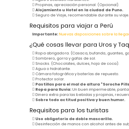
Propinas, apreciación personal. (Opcional).
Alojamiento u Hotel en la ciudad de Puno.
Seguro de Viaje, recomendable durante su viaje.
Requisitos para viajar a Perú
Importante:
Nuevas disposiciones sobre la llegad
¿Qué cosas llevar para Uros y Taq
Ropa abrigadora. (Casaca, bufanda, guantes, go
Sombrero, gorra y gafas de sol.
Snacks. (Chocolates, dulces, hoja de coca).
Agua o hidratante.
Cámara fotográfica y baterías de repuesto.
Protector solar.
Pastillas para el mal de altura "Soroche Pills
Ropa para lluvia:
Un buen impermeable, pantal
Dinero extra para las bebidas y propinas, recuerd
Sobre todo actitud positiva y buen humor.
Requisitos para los turistas
Uso obligatorio de doble mascarilla.
Desinfección de manos con alcohol antes de subi