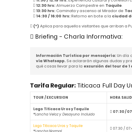
11:30 / 12:15 hrs:
Experiencia Cultural y conexión 
12:30 hrs:
Almuerzo Campestre en
Taquile
.
13:30 hrs:
Caminata y ascenso al Mirador de
Taq
14:30 / 16:00 hrs:
Retorno en bote a la
ciudad d
(*)
Aplica para aquellos visitantes que arriban a P
Briefing - Charla Informativa:
Información Turística por mensajería:
Un día a
vía Whatsapp.
Se aclararán algunas dudas y pr
qué cosas llevar para la
excursión del tour de 1
Tarifa Regular:
Titicaca Full Day 
TOUR / EXCURSION
HORA SALI
Lago Titicaca Uros y Taquile
07:30 / 0
*
Lancha Veloz y Desayuno Incluido
Lago Titicaca Uros y Taquile
07:30 / 07
*
Lancha Normal