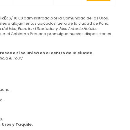
iki):
S/ 10.00 administrada por la Comunidad de los Uros.
eles u alojamientos ubicados fuera de la ciudad de Puno,
del Inka, Ecco Inn, Libertador y Jose Antonio Hoteles.
a que el Gobierno Peruano promulgue nuevas disposiciones.
rocede si se ubica en el centro de la ciudad.
icia el Tour)
ruano.
o.
0.
 Uros y Taquile.