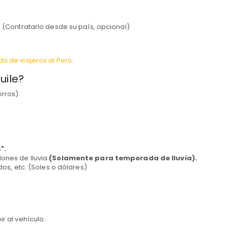
 (Contratarlo desde su país, opcional)
a de viajeros al Perú
.
uile?
rros).
".
ones de lluvia
(Solamente para temporada de lluvia).
os, etc. (Soles o dólares)
r al vehículo.