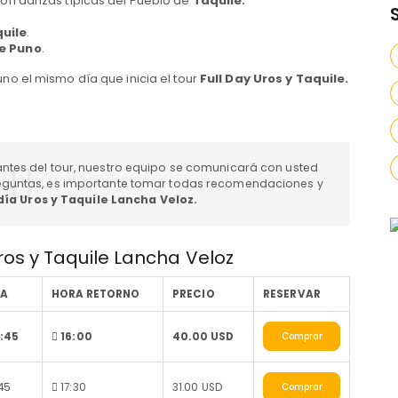
con danzas típicas del Pueblo de
Taquile
.
uile
.
e Puno
.
uno el mismo día que inicia el tour
Full Day Uros y Taquile.
ntes del tour, nuestro equipo se comunicará con usted
eguntas, es importante tomar todas recomendaciones y
 día Uros y Taquile Lancha Veloz.
Uros y Taquile Lancha Veloz
DA
HORA RETORNO
PRECIO
RESERVAR
7:45
16:00
40.00 USD
Comprar
:45
17:30
31.00 USD
Comprar