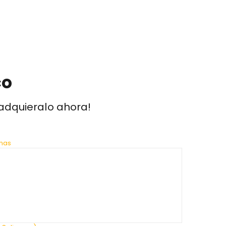
co
 adquieralo ahora!