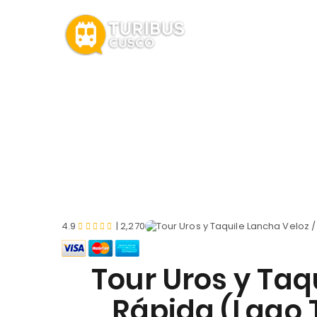
4.9
| 2,270
Tour Uros y Taq
Rápida (Lago T