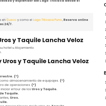
belleza y esplendor del Lago Titicaca desde el
s en
Cusco
y como el
Lago Titicaca Puno
,
Reserva online
las 24/7.
Uros y Taquile Lancha Veloz
u hotel u Alojamiento.
.
y Uros y Taquile Lancha Veloz
rrestre.
(*)
ia como almacenamiento de equipajes.
(*)
tro de operaciones.
(*)
 iniciar el tour de los
Uros y Taquile.
de Taquile.
tantes,
Uros.
uile
.