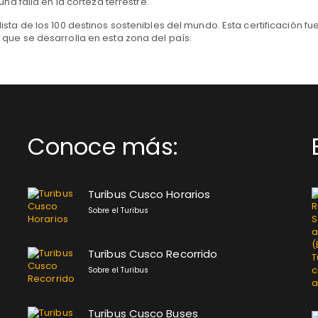
na falla en la corteza terrestre.
 lista de los 100 destinos sostenibles del mundo. Esta certificación f
que se desarrolla en esta zona del país.
Conoce más:
Turibus Cusco Horarios
Sobre el Turibus
Turibus Cusco Recorrido
Sobre el Turibus
Turibus Cusco Buses