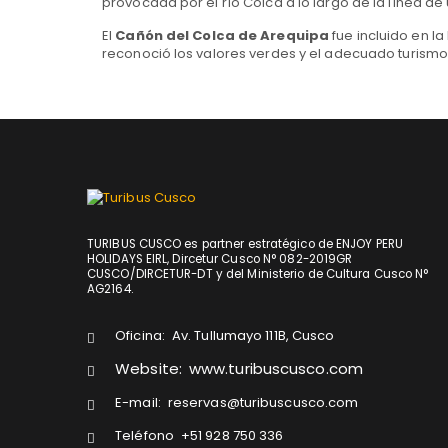
provocada por el río Colca a lo largo de la línea de u
El
Cañón del Colca de Arequipa
fue incluido en la
reconoció los valores verdes y el adecuado turismo 
TURIBUS CUSCO es partner estratégico de ENJOY PERU
HOLIDAYS EIRL, Dircetur Cusco N° 082-2019GR
CUSCO/DIRCETUR-DT y del Ministerio de Cultura Cusco N°
AG2164.
Oficina:
Av. Tullumayo 111B, Cusco
Website:
www.turibuscusco.com
E-mail:
reservas@turibuscusco.com
Teléfono
+51 928 750 336