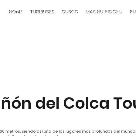
HOME
TURIBUSES
CUSCO
MACHU PICCHU
PU
AREQUIPA
Home
ñón del Colca To
60 metros, siendo así uno de los lugares más profundos del mundo.